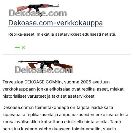
Siirry
sisältöön
Dekoase.com-verkkokauppa
Replika-aseet, miekat ja asetarvikkeet edullisesti netistä.
Tervetuloa DEKOASE.COM:iin, vuonna 2006 avattuun
verkkokauppaan jonka erikoisalaa ovat replika-aseet, miekat,
historialliset varusteet ja taktiset asetarvikkeet.
Dekoase.com:n toimintakonsepti on tarjota laadukkaita
lupavapaita replika-aseita ja ampuma-aseiden erikoisvarusteita
kansainvälisestikin katsottuna edullisella hintatasolla. Tämä
perustuu kustannustehokkaaseen toimintamalliin, suuriin