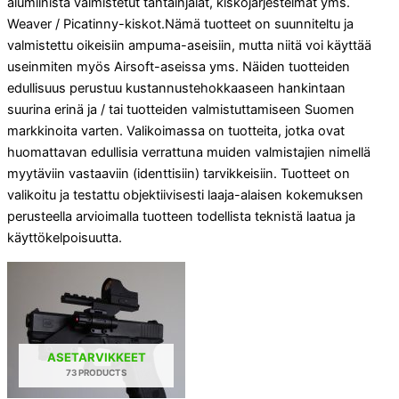
alumiinista valmistetut tähtäinjalat, kiskojärjestelmät yms.
Weaver / Picatinny-kiskot.Nämä tuotteet on suunniteltu ja
valmistettu oikeisiin ampuma-aseisiin, mutta niitä voi käyttää
useinmiten myös Airsoft-aseissa yms. Näiden tuotteiden
edullisuus perustuu kustannustehokkaaseen hankintaan
suurina erinä ja / tai tuotteiden valmistuttamiseen Suomen
markkinoita varten. Valikoimassa on tuotteita, jotka ovat
huomattavan edullisia verrattuna muiden valmistajien nimellä
myytäviin vastaaviin (identtisiin) tarvikkeisiin. Tuotteet on
valikoitu ja testattu objektiivisesti laaja-alaisen kokemuksen
perusteella arvioimalla tuotteen todellista teknistä laatua ja
käyttökelpoisuutta.
ASETARVIKKEET
73 PRODUCTS