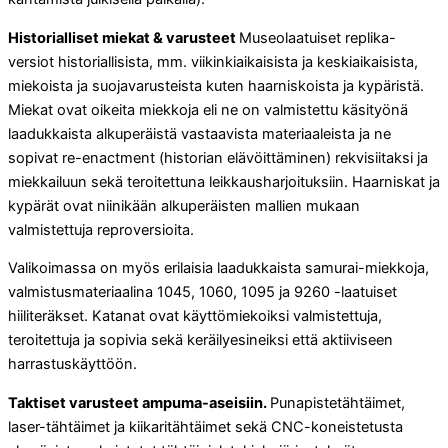
Historialliset miekat & varusteet
Museolaatuiset replika-
versiot historiallisista, mm. viikinkiaikaisista ja keskiaikaisista,
miekoista ja suojavarusteista kuten haarniskoista ja kypäristä.
Miekat ovat oikeita miekkoja eli ne on valmistettu käsityönä
laadukkaista alkuperäistä vastaavista materiaaleista ja ne
sopivat re-enactment (historian elävöittäminen) rekvisiitaksi ja
miekkailuun sekä teroitettuna leikkausharjoituksiin. Haarniskat ja
kypärät ovat niinikään alkuperäisten mallien mukaan
valmistettuja reproversioita.
Valikoimassa on myös erilaisia laadukkaista samurai-miekkoja,
valmistusmateriaalina 1045, 1060, 1095 ja 9260 -laatuiset
hiiliteräkset. Katanat ovat käyttömiekoiksi valmistettuja,
teroitettuja ja sopivia sekä keräilyesineiksi että aktiiviseen
harrastuskäyttöön.
Taktiset varusteet ampuma-aseisiin.
Punapistetähtäimet,
laser-tähtäimet ja kiikaritähtäimet sekä CNC-koneistetusta