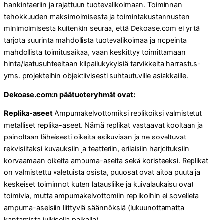
hankintaeriin ja rajattuun tuotevalikoimaan. Toiminnan
tehokkuuden maksimoimisesta ja toimintakustannusten
minimoimisesta kuitenkin seuraa, että Dekoase.com ei yritä
tarjota suurinta mahdollista tuotevalikoimaa ja nopeinta
mahdollista toimitusaikaa, vaan keskittyy toimittamaan
hinta/laatusuhteeltaan kilpailukykyisiä tarvikkeita harrastus-
yms. projekteihin objektiivisesti suhtautuville asiakkaille.
Dekoase.com:n päätuoteryhmät ovat:
Replika-aseet
Ampumakelvottomiksi replikoiksi valmistetut
metalliset replika-aseet. Nämä replikat vastaavat kooltaan ja
painoltaan läheisesti oikeita esikuviaan ja ne soveltuvat
rekvisiitaksi kuvauksiin ja teatteriin, erilaisiin harjoituksiin
korvaamaan oikeita ampuma-aseita sekä koristeeksi. Replikat
on valmistettu valetuista osista, puuosat ovat aitoa puuta ja
keskeiset toiminnot kuten latausliike ja kuivalaukaisu ovat
toimivia, mutta ampumakelvottomiin replikoihin ei sovelleta
ampuma-aseisiin liittyviä säännöksiä (lukuunottamatta
kantamista julkisella paikalla).