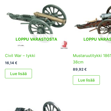
LOPPU VARASTOSTA
LOPPU VARA
Civil War – tykki
Mustaruutitykki 1861
38cm
16,14
€
89,92
€
Lue lisää
Lue lisää