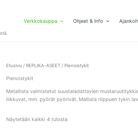
Verkkokauppa
Ohjeet & Info
Ajankoh
stä.
Etusivu
/
REPLIKA-ASEET
/ Pienoistykit
Pienoistykit
Metallista valmistetut suustaladattavien mustaruutitykkie
liikkuvat, mm. pyörät pyörivät. Mallista riippuen tykin lav
Näytetään kaikki 4 tulosta