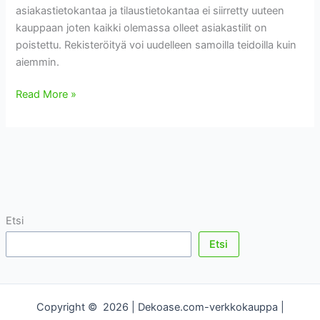
asiakastietokantaa ja tilaustietokantaa ei siirretty uuteen
kauppaan joten kaikki olemassa olleet asiakastilit on
poistettu. Rekisteröityä voi uudelleen samoilla teidoilla kuin
aiemmin.
Verkkokaupan
Read More »
uudistus
Etsi
Etsi
Copyright © 2026 | Dekoase.com-verkkokauppa |