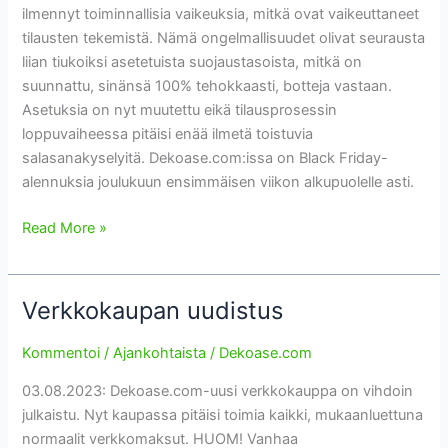
ilmennyt toiminnallisia vaikeuksia, mitkä ovat vaikeuttaneet
tilausten tekemistä. Nämä ongelmallisuudet olivat seurausta
liian tiukoiksi asetetuista suojaustasoista, mitkä on
suunnattu, sinänsä 100% tehokkaasti, botteja vastaan.
Asetuksia on nyt muutettu eikä tilausprosessin
loppuvaiheessa pitäisi enää ilmetä toistuvia
salasanakyselyitä. Dekoase.com:issa on Black Friday-
alennuksia joulukuun ensimmäisen viikon alkupuolelle asti.
Bugikorjaus
Read More »
&
Black
Friday
Verkkokaupan uudistus
2024
Kommentoi
/
Ajankohtaista
/
Dekoase.com
03.08.2023: Dekoase.com-uusi verkkokauppa on vihdoin
julkaistu. Nyt kaupassa pitäisi toimia kaikki, mukaanluettuna
normaalit verkkomaksut. HUOM! Vanhaa