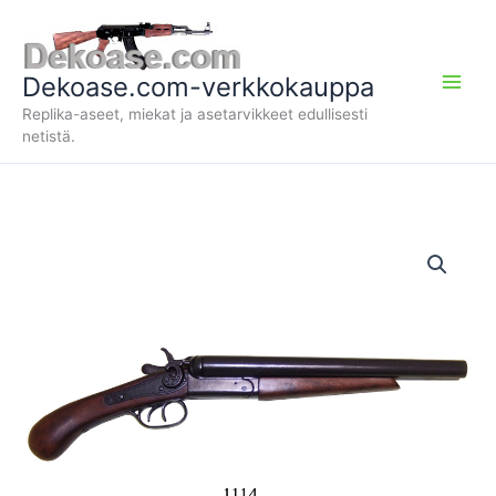
Siirry
sisältöön
Dekoase.com-verkkokauppa
Replika-aseet, miekat ja asetarvikkeet edullisesti
netistä.