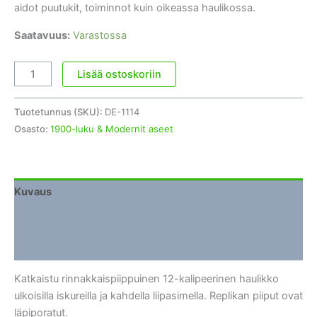
aidot puutukit, toiminnot kuin oikeassa haulikossa.
Saatavuus:
Varastossa
Kaksipiippuinen
Lisää ostoskoriin
haulikko
katkaistu
Tuotetunnus (SKU):
DE-1114
määrä
Osasto:
1900-luku & Modernit aseet
Kuvaus
Lisätiedot
Arviot (0)
Katkaistu rinnakkaispiippuinen 12-kalipeerinen haulikko
ulkoisilla iskureilla ja kahdella liipasimella. Replikan piiput ovat
läpiporatut.