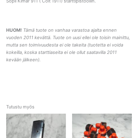
Sopii Kimar 911 ( Colt 1911) starttipistooliin.
HUOM!
Tämä tuote on vanhaa varastoa ajalta ennen
vuoden 2011 kevättä. Tuote on uusi ellei ole toisin mainittu,
mutta sen toimivuudesta ei ole takeita (tuotetta ei voida
kokeilla, koska starttiaseita ei ole ollut saatavilla 2011
kevään jälkeen).
Tutustu myös