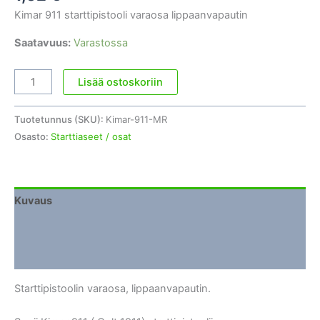
Kimar 911 starttipistooli varaosa lippaanvapautin
Saatavuus:
Varastossa
Kimar
Lisää ostoskoriin
911
varaosa
Tuotetunnus (SKU):
Kimar-911-MR
lippaanvapautin
Osasto:
Starttiaseet / osat
määrä
Kuvaus
Lisätiedot
Arviot (0)
Starttipistoolin varaosa, lippaanvapautin.