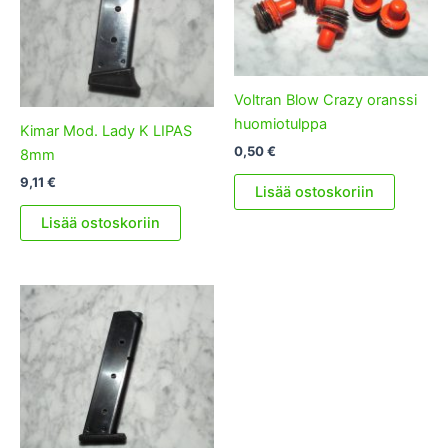
Voltran Blow Crazy oranssi
huomiotulppa
Kimar Mod. Lady K LIPAS
0,50
€
8mm
9,11
€
Lisää ostoskoriin
Lisää ostoskoriin