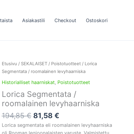
taista
Asiakastili
Checkout
Ostoskori
Etusivu
/
SEKALAISET
/
Poistotuotteet
/ Lorica
Segmentata / roomalainen levyhaarniska
Historialliset haarniskat
,
Poistotuotteet
Lorica Segmentata /
roomalainen levyhaarniska
Alkuperäinen
Nykyinen
194,85
€
81,58
€
hinta
hinta
Lorica segmentata eli roomalainen levyhaarniska
oli:
on:
oli Rooman legioonalaisten varuste. Valmistettu