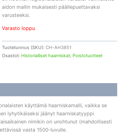
194,85 €.
81,58 €.
aidon mallin mukaisesti päällepuettavaksi
varusteeksi.
Varasto loppu
Tuotetunnus (SKU):
CH-AH3851
Osastot:
Historialliset haarniskat
,
Poistotuotteet
nalaisten käyttämä haarniskamalli, vaikka se
en lyhytikäiseksi jäänyt haarniskatyyppi
aisaikainen nimikin on unohtunut (mahdollisesti
tettävissä vasta 1500-luvulle.