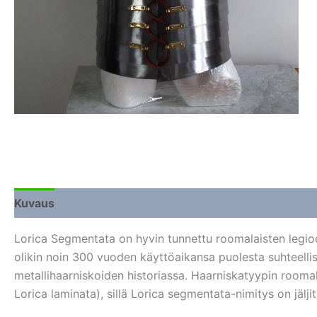
Kuvaus
Lisätiedot
Arviot (0)
Lorica Segmentata on hyvin tunnettu roomalaisten legioo
olikin noin 300 vuoden käyttöaikansa puolesta suhteellis
metallihaarniskoiden historiassa. Haarniskatyypin roomal
Lorica laminata), sillä Lorica segmentata-nimitys on jälji