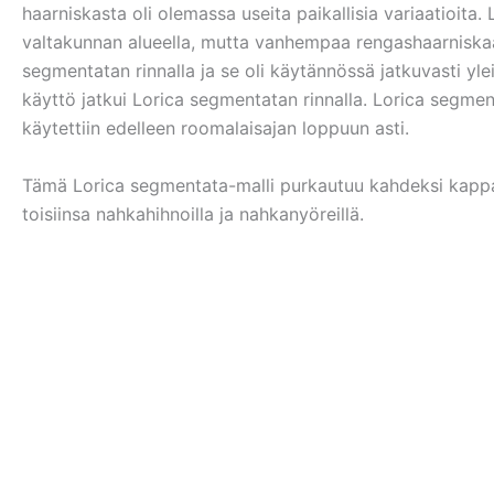
haarniskasta oli olemassa useita paikallisia variaatioit
valtakunnan alueella, mutta vanhempaa rengashaarniskaa 
segmentatan rinnalla ja se oli käytännössä jatkuvasti y
käyttö jatkui Lorica segmentatan rinnalla. Lorica segme
käytettiin edelleen roomalaisajan loppuun asti.
Tämä Lorica segmentata-malli purkautuu kahdeksi kappale
toisiinsa nahkahihnoilla ja nahkanyöreillä.