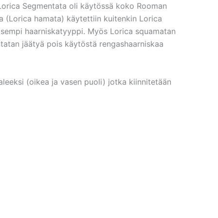
a. Lorica Segmentata oli käytössä koko Rooman
(Lorica hamata) käytettiin kuitenkin Lorica
leisempi haarniskatyyppi. Myös Lorica squamatan
ntatan jäätyä pois käytöstä rengashaarniskaa
eksi (oikea ja vasen puoli) jotka kiinnitetään