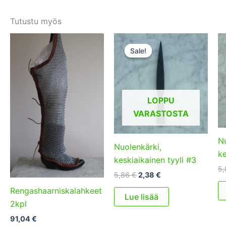
Tutustu myös
Sale!
Sale!
LOPPU
VARASTOSTA
Nu
Nuolenkärki,
ke
keskiaikainen tyyli #3
5
Alkuperäinen
Nykyinen
5,86
€
2,38
€
hinta
hinta
Rengashaarniskalahkeet
oli:
on:
Lue lisää
5,86 €.
2,38 €.
2kpl
91,04
€