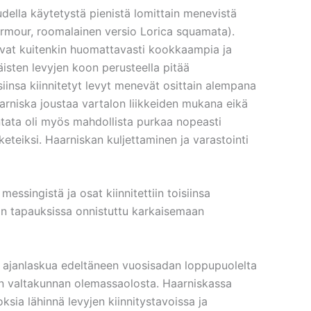
della käytetystä pienistä lomittain menevistä
armour, roomalainen versio Lorica squamata).
 ovat kuitenkin huomattavasti kookkaampia ja
isten levyjen koon perusteella pitää
iinsa kiinnitetyt levyt menevät osittain alempana
aarniska joustaa vartalon liikkeiden mukana eikä
entata oli myös mahdollista purkaa nopeasti
teiksi. Haarniskan kuljettaminen ja varastointi
messingistä ja osat kiinnitettiin toisiinsa
akin tapauksissa onnistuttu karkaisemaan
 ajanlaskua edeltäneen vuosisadan loppupuolelta
an valtakunnan olemassaolosta. Haarniskassa
sia lähinnä levyjen kiinnitystavoissa ja