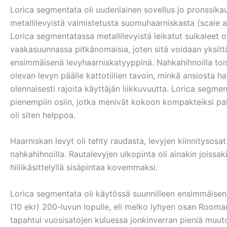
Lorica segmentata oli uudenlainen sovellus jo pronssikau
metallilevyistä valmistetusta suomuhaarniskasta (scale 
Lorica segmentatassa metallilevyistä leikatut suikaleet
vaakasuunnassa pitkänomaisia, joten sitä voidaan yksittä
ensimmäisenä levyhaarniskatyyppinä. Nahkahihnoilla tois
olevan levyn päälle kattotiilien tavoin, minkä ansiosta h
olennaisesti rajoita käyttäjän liikkuvuutta. Lorica segm
pienempiin osiin, jotka menivät kokoon kompakteiksi pake
oli siten helppoa.
Haarniskan levyt oli tehty raudasta, levyjen kiinnitysosat 
nahkahihnoilla. Rautalevyjen ulkopinta oli ainakin joiss
hiilikäsittelyllä sisäpintaa kovemmaksi.
Lorica segmentata oli käytössä suunnilleen ensimmäisen
(10 ekr) 200-luvun lopulle, eli melko lyhyen osan Room
tapahtui vuosisatojen kuluessa jonkinverran pieniä muutok