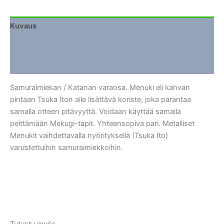
Kuvaus
Lisätiedot
Arviot (0)
Samuraimiekan / Katanan varaosa. Menuki eli kahvan
pintaan Tsuka Iton alle lisättävä koriste, joka parantaa
samalla otteen pitävyyttä. Voidaan käyttää samalla
peittämään Mekugi-tapit. Yhteensopiva pari. Metalliset
Menukit vaihdettavalla nyörityksellä (Tsuka Ito)
varustettuihin samuraimiekkoihin.
Tutustu myös