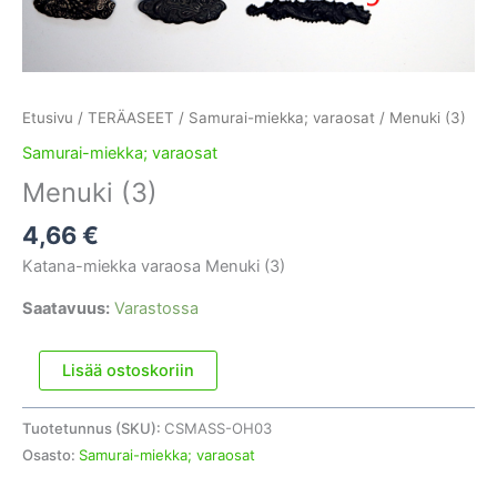
Etusivu
/
TERÄASEET
/
Samurai-miekka; varaosat
/ Menuki (3)
Samurai-miekka; varaosat
Menuki (3)
4,66
€
Katana-miekka varaosa Menuki (3)
Saatavuus:
Varastossa
Menuki
Lisää ostoskoriin
(3)
määrä
Tuotetunnus (SKU):
CSMASS-OH03
Osasto:
Samurai-miekka; varaosat