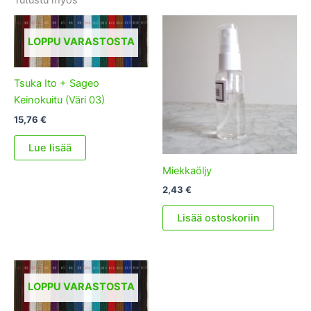
LOPPU VARASTOSTA
Tsuka Ito + Sageo
Keinokuitu (Väri 03)
15,76
€
Lue lisää
Miekkaöljy
2,43
€
Lisää ostoskoriin
LOPPU VARASTOSTA