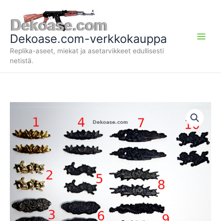
Siirry
sisältöön
Dekoase.com-verkkokauppa
Replika-aseet, miekat ja asetarvikkeet edullisesti
netistä.