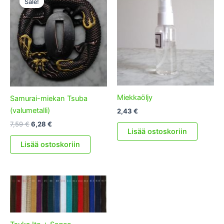
Sale!
Sale!
Miekkaöljy
Samurai-miekan Tsuba
(valumetalli)
2,43
€
Alkuperäinen
Nykyinen
7,59
€
6,28
€
Lisää ostoskoriin
hinta
hinta
oli:
on:
Lisää ostoskoriin
7,59 €.
6,28 €.