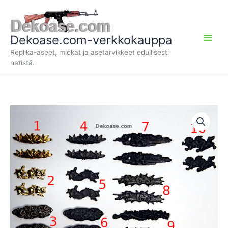
Siirry
sisältöön
Dekoase.com-verkkokauppa
Replika-aseet, miekat ja asetarvikkeet edullisesti
netistä.