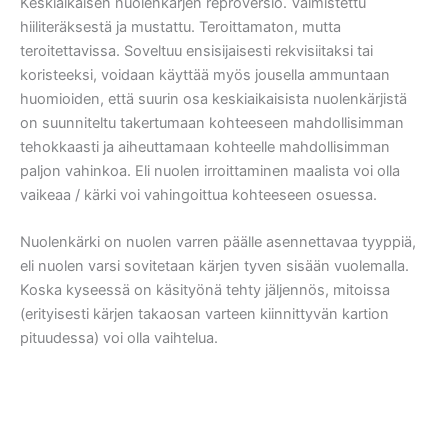
Keskiaikaisen nuolenkärjen reproversio. Valmistettu
hiiliteräksestä ja mustattu. Teroittamaton, mutta
teroitettavissa. Soveltuu ensisijaisesti rekvisiitaksi tai
koristeeksi, voidaan käyttää myös jousella ammuntaan
huomioiden, että suurin osa keskiaikaisista nuolenkärjistä
on suunniteltu takertumaan kohteeseen mahdollisimman
tehokkaasti ja aiheuttamaan kohteelle mahdollisimman
paljon vahinkoa. Eli nuolen irroittaminen maalista voi olla
vaikeaa / kärki voi vahingoittua kohteeseen osuessa.
Nuolenkärki on nuolen varren päälle asennettavaa tyyppiä,
eli nuolen varsi sovitetaan kärjen tyven sisään vuolemalla.
Koska kyseessä on käsityönä tehty jäljennös, mitoissa
(erityisesti kärjen takaosan varteen kiinnittyvän kartion
pituudessa) voi olla vaihtelua.