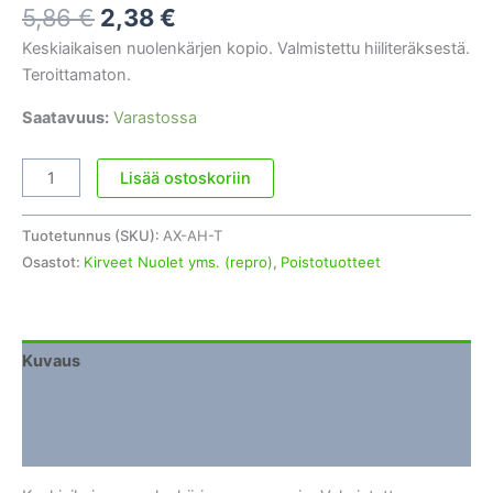
Alkuperäinen
Nykyinen
5,86
€
2,38
€
hinta
hinta
Keskiaikaisen nuolenkärjen kopio. Valmistettu hiiliteräksestä.
oli:
on:
Teroittamaton.
5,86 €.
2,38 €.
Saatavuus:
Varastossa
Nuolenkärki,
Lisää ostoskoriin
keskiaikainen
tyyli
Tuotetunnus (SKU):
AX-AH-T
#7
Osastot:
Kirveet Nuolet yms. (repro)
,
Poistotuotteet
määrä
Kuvaus
Lisätiedot
Arviot (0)