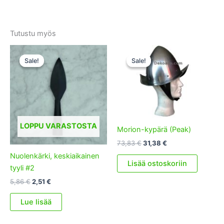
Tutustu myös
Sale!
Sale!
Sale!
Sale!
LOPPU VARASTOSTA
Morion-kypärä (Peak)
Alkuperäinen
Nykyinen
73,83
€
31,38
€
hinta
hinta
Nuolenkärki, keskiaikainen
oli:
on:
Lisää ostoskoriin
tyyli #2
73,83 €.
31,38 €.
Alkuperäinen
Nykyinen
5,86
€
2,51
€
hinta
hinta
oli:
on:
Lue lisää
5,86 €.
2,51 €.