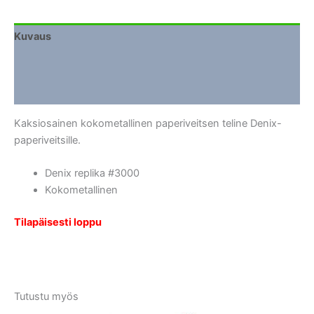
Kuvaus
Lisätiedot
Arviot (0)
Kaksiosainen kokometallinen paperiveitsen teline Denix-
paperiveitsille.
Denix replika #3000
Kokometallinen
Tilapäisesti loppu
Tutustu myös