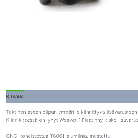
Kuvaus
Lisätiedot
Arviot (0)
Taktinen aseen piipun ympärille kiinnittyvä lisävarusteen 
Kiinnikkeessä on lyhyt Weaver / Picatinny kisko lisävarus
CNC-koneistettua T6061-alumiinia, mustattu.