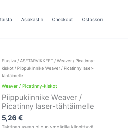
taista
Asiakastili
Checkout
Ostoskori
Etusivu
/
ASETARVIKKEET
/
Weaver / Picatinny-
kiskot
/ Piippukiinnike Weaver / Picatinny laser-
tähtäimelle
Weaver / Picatinny-kiskot
Piippukiinnike Weaver /
Picatinny laser-tähtäimelle
5,26
€
Taktinen aseen piipun ympärille kiinnittyvä