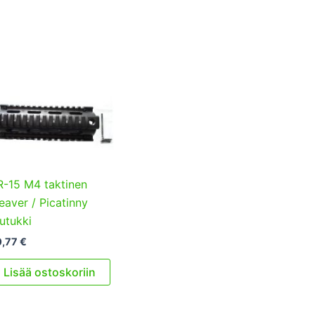
-15 M4 taktinen
aver / Picatinny
utukki
0,77
€
Lisää ostoskoriin