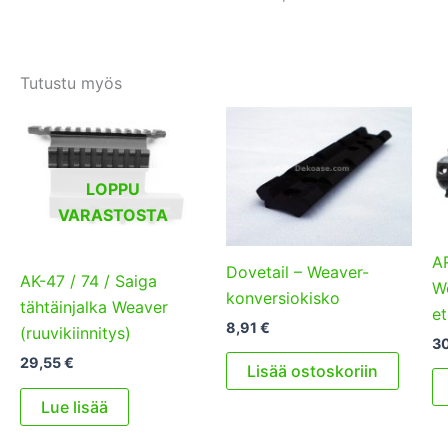
Tutustu myös
LOPPU
VARASTOSTA
AR
Dovetail – Weaver-
AK-47 / 74 / Saiga
We
konversiokisko
tähtäinjalka Weaver
et
8,91
€
(ruuvikiinnitys)
3
29,55
€
Lisää ostoskoriin
Lue lisää