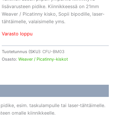
lisävarusteen pidike. Kiinnikkeessä on 21mm
Weaver / Picatinny kisko, Sopii bipodille, laser-
tähtäimelle, valaisimelle yms.
Varasto loppu
Tuotetunnus (SKU):
CFU-BM03
Osasto:
Weaver / Picatinny-kiskot
pidike, esim. taskulampulle tai laser-tähtäimelle.
teen omalle kiinnikkeelle.