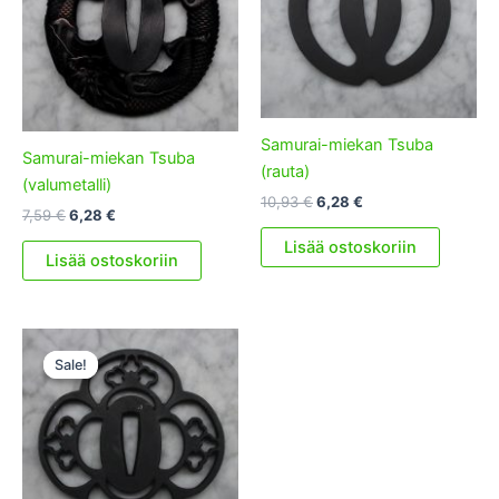
Samurai-miekan Tsuba
Samurai-miekan Tsuba
(rauta)
(valumetalli)
Alkuperäinen
Nykyinen
10,93
€
6,28
€
Alkuperäinen
Nykyinen
7,59
€
6,28
€
hinta
hinta
hinta
hinta
oli:
on:
Lisää ostoskoriin
oli:
on:
10,93 €.
6,28 €.
Lisää ostoskoriin
7,59 €.
6,28 €.
Sale!
Sale!