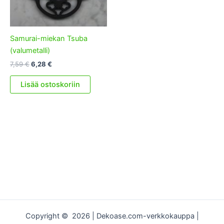
Samurai-miekan Tsuba
(valumetalli)
Alkuperäinen
Nykyinen
7,59
€
6,28
€
hinta
hinta
oli:
on:
Lisää ostoskoriin
7,59 €.
6,28 €.
Copyright © 2026 | Dekoase.com-verkkokauppa |