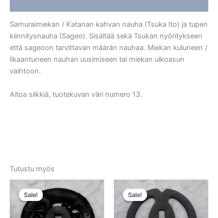
Arviot (0)
Samuraimiekan / Katanan kahvan nauha (Tsuka Ito) ja tupen
kiinnitysnauha (Sageo). Sisältää sekä Tsukan nyöritykseen
että sageoon tarvittavan määrän nauhaa. Miekan kuluneen /
likaantuneen nauhan uusimiseen tai miekan ulkoasun
vaihtoon.
Aitoa silkkiä, tuotekuvan väri numero 13.
Tutustu myös
Sale!
Sale!
Sale!
Sale!