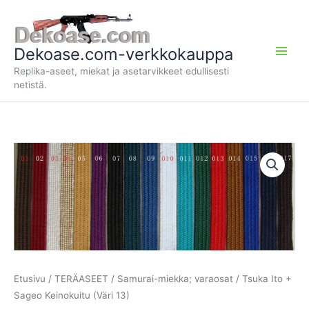
Siirry
sisältöön
Dekoase.com-verkkokauppa
Replika-aseet, miekat ja asetarvikkeet edullisesti
netistä.
Etusivu
/
TERÄASEET
/
Samurai-miekka; varaosat
/ Tsuka Ito +
Sageo Keinokuitu (Väri 13)