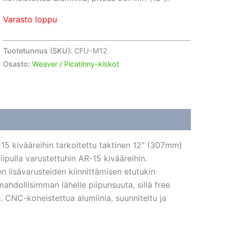
Varasto loppu
Tuotetunnus (SKU):
CFU-M12
Osasto:
Weaver / Picatinny-kiskot
R-15 kivääreihin tarkoitettu taktinen 12″ (307mm)
pulla varustettuhin AR-15 kivääreihin.
n lisävarusteiden kiinnittämisen etutukin
 mahdollisimman lähelle piipunsuuta, sillä free
n. CNC-koneistettua alumiinia, suunniteltu ja