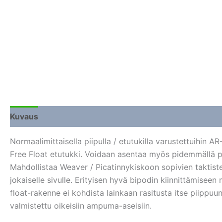
Kuvaus
Lisätiedot
Arviot (0)
Normaalimittaisella piipulla / etutukilla varustettuihin A
Free Float etutukki. Voidaan asentaa myös pidemmällä pii
Mahdollistaa Weaver / Picatinnykiskoon sopivien taktiste
jokaiselle sivulle. Erityisen hyvä bipodin kiinnittämiseen
float-rakenne ei kohdista lainkaan rasitusta itse piippuu
valmistettu oikeisiin ampuma-aseisiin.