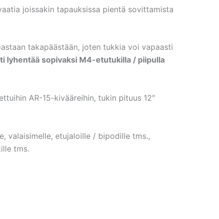
aatia joissakin tapauksissa pientä sovittamista
astaan takapäästään, joten tukkia voi vapaasti
i lyhentää sopivaksi M4-etutukilla / piipulla
tettuihin AR-15-kivääreihin, tukin pituus 12″
valaisimelle, etujaloille / bipodille tms.,
ille tms.