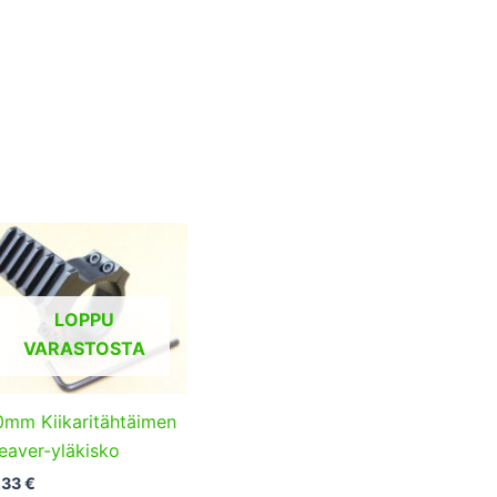
LOPPU
VARASTOSTA
0mm Kiikaritähtäimen
eaver-yläkisko
,33
€