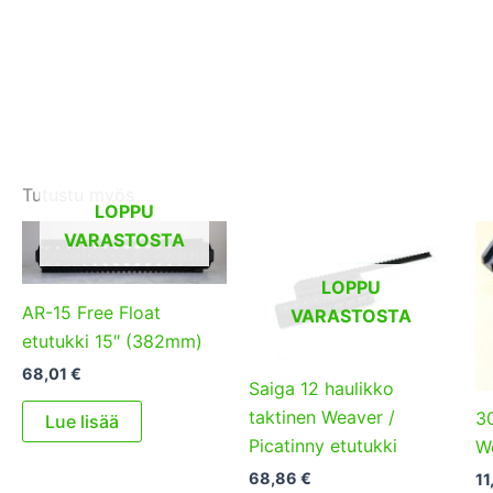
Tutustu myös
LOPPU
VARASTOSTA
LOPPU
AR-15 Free Float
VARASTOSTA
etutukki 15″ (382mm)
68,01
€
Saiga 12 haulikko
taktinen Weaver /
3
Lue lisää
Picatinny etutukki
W
68,86
€
11