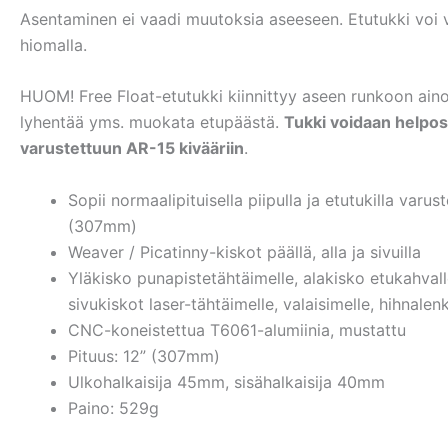
Asentaminen ei vaadi muutoksia aseeseen. Etutukki voi v
hiomalla.
HUOM! Free Float-etutukki kiinnittyy aseen runkoon aino
lyhentää yms. muokata etupäästä.
Tukki voidaan helpost
varustettuun AR-15 kivääriin
.
Sopii normaalipituisella piipulla ja etutukilla varus
(307mm)
Weaver / Picatinny-kiskot päällä, alla ja sivuilla
Yläkisko punapistetähtäimelle, alakisko etukahvalle, 
sivukiskot laser-tähtäimelle, valaisimelle, hihnalenk
CNC-koneistettua T6061-alumiinia, mustattu
Pituus: 12” (307mm)
Ulkohalkaisija 45mm, sisähalkaisija 40mm
Paino: 529g