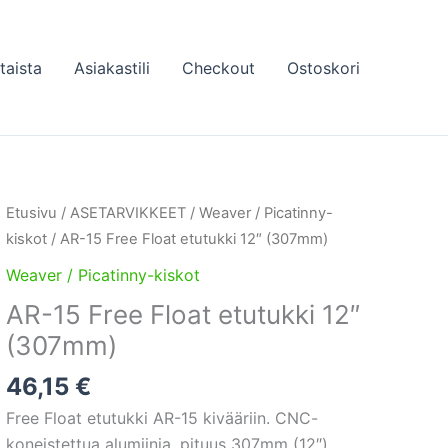
taista
Asiakastili
Checkout
Ostoskori
Etusivu
/
ASETARVIKKEET
/
Weaver / Picatinny-
kiskot
/ AR-15 Free Float etutukki 12″ (307mm)
Weaver / Picatinny-kiskot
AR-15 Free Float etutukki 12″
(307mm)
46,15
€
Free Float etutukki AR-15 kivääriin. CNC-
koneistettua alumiinia, pituus 307mm (12″).