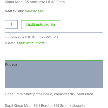
Kimar Mod. 85 starttiase LIPAS 8mm
Saatavuus:
Varastossa
Kimar
Lisää ostoskoriin
Mod.
85
Tuotetunnus (SKU):
Kimar-M85-MA
LIPAS
Osasto:
Starttiaseet / osat
8mm
määrä
Kuvaus
Lisätiedot
Arviot (0)
Lipas 8mm starttipatruunoille, kapasiteetti 7 patruunaa.
Sopii Kimar Mod. 85 ( Beretta 85) 8mm kalipeerin