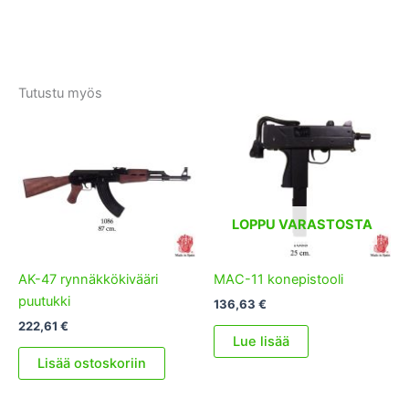
Tutustu myös
LOPPU VARASTOSTA
AK-47 rynnäkkökivääri
MAC-11 konepistooli
puutukki
136,63
€
222,61
€
Lue lisää
Lisää ostoskoriin