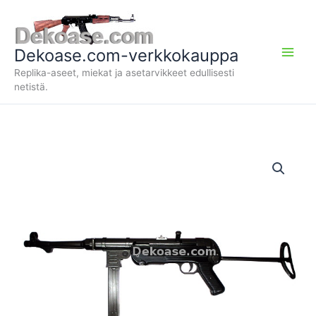
Siirry
sisältöön
Dekoase.com-verkkokauppa
Replika-aseet, miekat ja asetarvikkeet edullisesti
netistä.