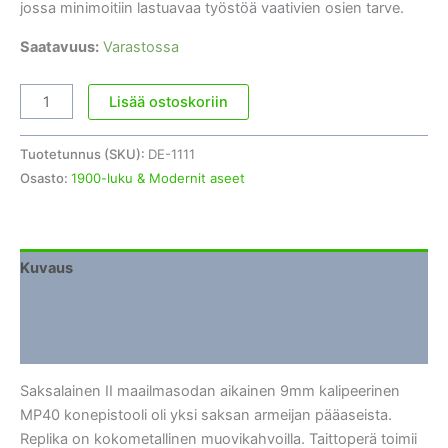
jossa minimoitiin lastuavaa työstöä vaativien osien tarve.
Saatavuus:
Varastossa
MP-
Lisää ostoskoriin
40
konepistooli
Tuotetunnus (SKU):
DE-1111
määrä
Osasto:
1900-luku & Modernit aseet
Kuvaus
Lisätiedot
Arviot (0)
Saksalainen II maailmasodan aikainen 9mm kalipeerinen
MP40 konepistooli oli yksi saksan armeijan pääaseista.
Replika on kokometallinen muovikahvoilla. Taittoperä toimii