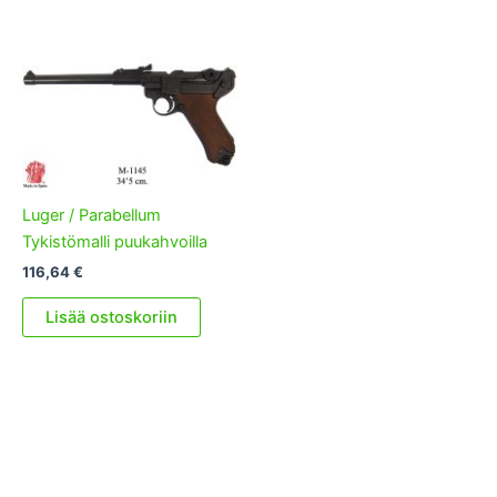
Luger / Parabellum
Tykistömalli puukahvoilla
116,64
€
Lisää ostoskoriin