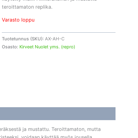
5,86 €.
2,51 €.
teroittamaton replika.
Varasto loppu
Tuotetunnus (SKU):
AX-AH-C
Osasto:
Kirveet Nuolet yms. (repro)
teräksestä ja mustattu. Teroittamaton, mutta
koristeeksi, voidaan käyttää myös jousella