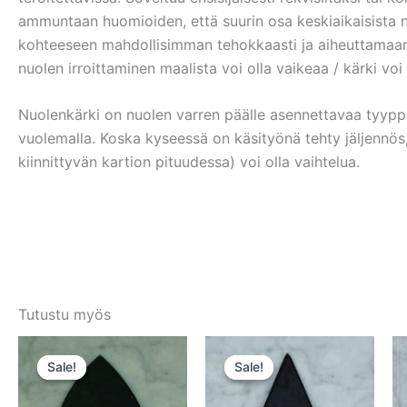
ammuntaan huomioiden, että suurin osa keskiaikaisista n
kohteeseen mahdollisimman tehokkaasti ja aiheuttamaan 
nuolen irroittaminen maalista voi olla vaikeaa / kärki v
Nuolenkärki on nuolen varren päälle asennettavaa tyyppiä
vuolemalla. Koska kyseessä on käsityönä tehty jäljennös,
kiinnittyvän kartion pituudessa) voi olla vaihtelua.
Tutustu myös
Sale!
Sale!
Sale!
Sale!