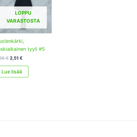
LOPPU
VARASTOSTA
olenkärki,
skiaikainen tyyli #5
Alkuperäinen
Nykyinen
,86
€
2,51
€
hinta
hinta
oli:
on:
Lue lisää
5,86 €.
2,51 €.