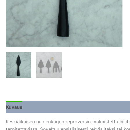
Kuvaus
Lisätiedot
Arviot (0)
Keskiaikaisen nuolenkärjen reproversio. Valmistettu hiili
teroitettavissa. Soveltuu ensisijaisesti rekvisiitaksi tai 