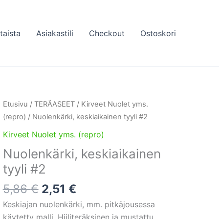
taista
Asiakastili
Checkout
Ostoskori
Etusivu
/
TERÄASEET
/
Kirveet Nuolet yms.
(repro)
/ Nuolenkärki, keskiaikainen tyyli #2
Kirveet Nuolet yms. (repro)
Nuolenkärki, keskiaikainen
tyyli #2
Alkuperäinen
Nykyinen
5,86
€
2,51
€
hinta
hinta
Keskiajan nuolenkärki, mm. pitkäjousessa
oli:
on:
käytetty malli. Hiiliteräksinen ja mustattu