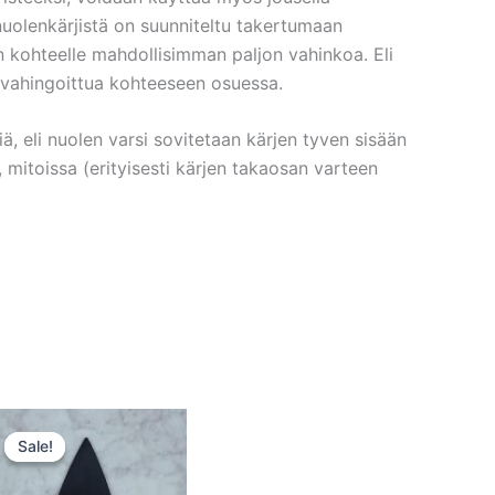
uolenkärjistä on suunniteltu takertumaan
kohteelle mahdollisimman paljon vahinkoa. Eli
oi vahingoittua kohteeseen osuessa.
, eli nuolen varsi sovitetaan kärjen tyven sisään
 mitoissa (erityisesti kärjen takaosan varteen
Sale!
Sale!