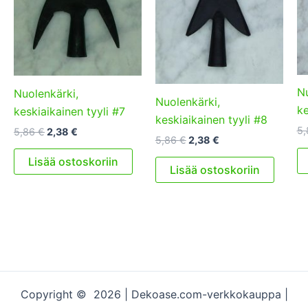
Nu
Nuolenkärki,
Nuolenkärki,
ke
keskiaikainen tyyli #7
keskiaikainen tyyli #8
5
Alkuperäinen
Nykyinen
5,86
€
2,38
€
Alkuperäinen
Nykyinen
5,86
€
2,38
€
hinta
hinta
hinta
hinta
oli:
on:
Lisää ostoskoriin
oli:
on:
5,86 €.
2,38 €.
Lisää ostoskoriin
5,86 €.
2,38 €.
Copyright © 2026 | Dekoase.com-verkkokauppa |