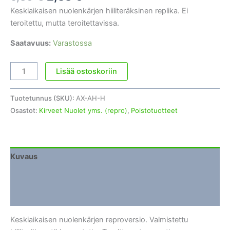
hinta
hinta
Keskiaikaisen nuolenkärjen hiiliteräksinen replika. Ei
oli:
on:
teroitettu, mutta teroitettavissa.
5,86 €.
2,38 €.
Saatavuus:
Varastossa
Nuolenkärki,
Lisää ostoskoriin
keskiaikainen
tyyli
Tuotetunnus (SKU):
AX-AH-H
#4
Osastot:
Kirveet Nuolet yms. (repro)
,
Poistotuotteet
määrä
Kuvaus
Lisätiedot
Arviot (0)
Keskiaikaisen nuolenkärjen reproversio. Valmistettu