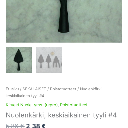
Etusivu
/
SEKALAISET
/
Poistotuotteet
/ Nuolenkärki,
keskiaikainen tyyli #4
Kirveet Nuolet yms. (repro)
,
Poistotuotteet
Nuolenkärki, keskiaikainen tyyli #4
Alkuperäinen
Nykyinen
5,86
€
2,38
€