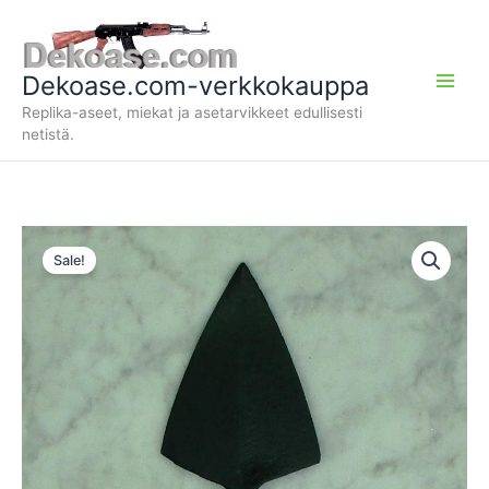
Siirry
sisältöön
Dekoase.com-verkkokauppa
Replika-aseet, miekat ja asetarvikkeet edullisesti
netistä.
Sale!