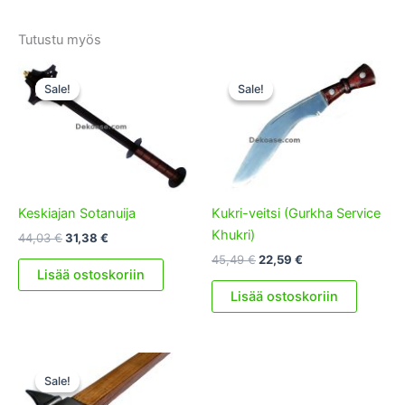
Tutustu myös
Sale!
Sale!
Sale!
Sale!
Keskiajan Sotanuija
Kukri-veitsi (Gurkha Service
Khukri)
Alkuperäinen
Nykyinen
44,03
€
31,38
€
hinta
hinta
Alkuperäinen
Nykyinen
45,49
€
22,59
€
oli:
on:
Lisää ostoskoriin
hinta
hinta
44,03 €.
31,38 €.
oli:
on:
Lisää ostoskoriin
45,49 €.
22,59 €.
Sale!
Sale!