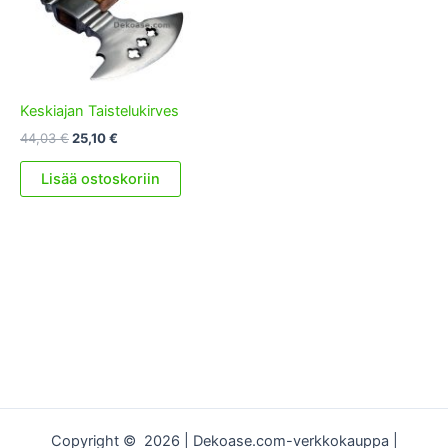
Keskiajan Taistelukirves
Alkuperäinen
Nykyinen
44,03
€
25,10
€
hinta
hinta
oli:
on:
Lisää ostoskoriin
44,03 €.
25,10 €.
Copyright © 2026 | Dekoase.com-verkkokauppa |