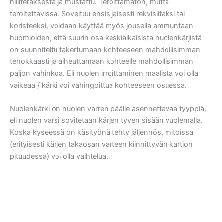
hiiliteräksestä ja mustattu. Teroittamaton, mutta
teroitettavissa. Soveltuu ensisijaisesti rekvisiitaksi tai
koristeeksi, voidaan käyttää myös jousella ammuntaan
huomioiden, että suurin osa keskiaikaisista nuolenkärjistä
on suunniteltu takertumaan kohteeseen mahdollisimman
tehokkaasti ja aiheuttamaan kohteelle mahdollisimman
paljon vahinkoa. Eli nuolen irroittaminen maalista voi olla
vaikeaa / kärki voi vahingoittua kohteeseen osuessa.
Nuolenkärki on nuolen varren päälle asennettavaa tyyppiä,
eli nuolen varsi sovitetaan kärjen tyven sisään vuolemalla.
Koska kyseessä on käsityönä tehty jäljennös, mitoissa
(erityisesti kärjen takaosan varteen kiinnittyvän kartion
pituudessa) voi olla vaihtelua.