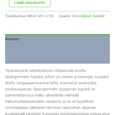
Spangenhelm-
Lisää ostoskoriin
kypärä
poskisuojuksilla
Tuotetunnus (SKU):
MH-U790
Osasto:
Historialliset Kypärät
määrä
Kuvaus
Lisätiedot
Arviot (0)
Teräslevyistä tukikehikkoon niittaamalla koottu
Spangenhelm-kypärä, johon on niskan ja kasvojen suojaksi
liitetty rengaspanssarista tehty aventail ja saranoidut
poskisuojukset. Spangenhelm-tyyppinen kypärä on
valmistettavissa melko alkeellisilla välineillä
heikompilaatuisestakin raudasta, ja se oli tyypillinen
roomalaisajan jälkeisen teknisen taantuman aikainen
kyräpämalli varsinkin Euroopan pohjoisemmissa osissa aina