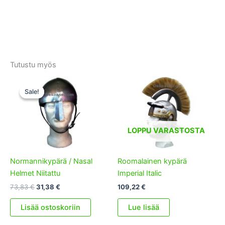
Tutustu myös
Sale!
Sale!
LOPPU VARASTOSTA
Normannikypärä / Nasal
Roomalainen kypärä
Helmet Niitattu
Imperial Italic
Alkuperäinen
Nykyinen
73,83
€
31,38
€
109,22
€
hinta
hinta
oli:
on:
Lisää ostoskoriin
Lue lisää
73,83 €.
31,38 €.