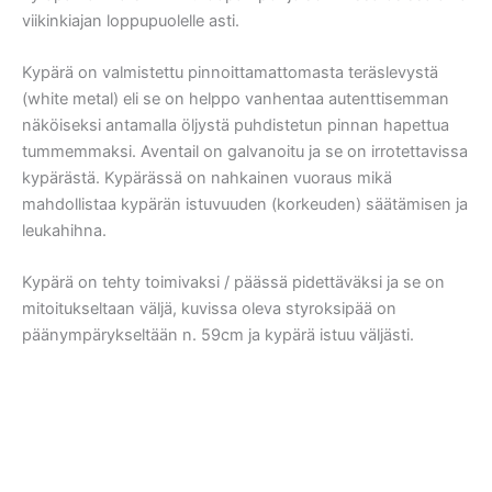
viikinkiajan loppupuolelle asti.
Kypärä on valmistettu pinnoittamattomasta teräslevystä
(white metal) eli se on helppo vanhentaa autenttisemman
näköiseksi antamalla öljystä puhdistetun pinnan hapettua
tummemmaksi. Aventail on galvanoitu ja se on irrotettavissa
kypärästä. Kypärässä on nahkainen vuoraus mikä
mahdollistaa kypärän istuvuuden (korkeuden) säätämisen ja
leukahihna.
Kypärä on tehty toimivaksi / päässä pidettäväksi ja se on
mitoitukseltaan väljä, kuvissa oleva styroksipää on
päänympärykseltään n. 59cm ja kypärä istuu väljästi.