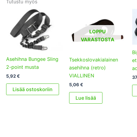
Tutustu myös
LOPPU
VARASTOSTA
Bi
Asehihna Bungee Sling
Tsekkoslovakialainen
et
2-point musta
asehihna (retro)
ad
VIALLINEN
5,92
€
3
5,06
€
Lisää ostoskoriin
Lue lisää