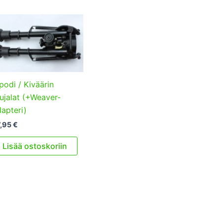
podi / Kiväärin
ujalat (+Weaver-
apteri)
7,95
€
Lisää ostoskoriin