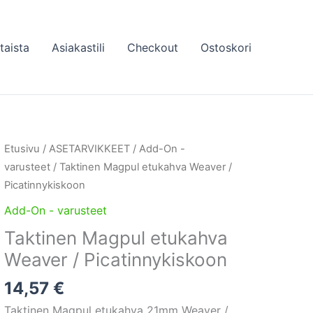
taista
Asiakastili
Checkout
Ostoskori
Etusivu
/
ASETARVIKKEET
/
Add-On -
varusteet
/ Taktinen Magpul etukahva Weaver /
Picatinnykiskoon
Add-On - varusteet
Taktinen Magpul etukahva
Weaver / Picatinnykiskoon
14,57
€
Taktinen Magpul etukahva 21mm Weaver /