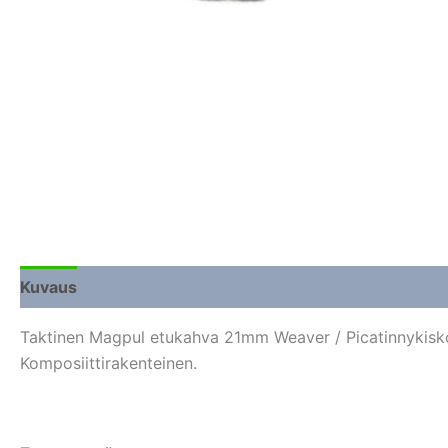
Kuvaus
Lisätiedot
Arviot (0)
Taktinen Magpul etukahva 21mm Weaver / Picatinnykiskol
Komposiittirakenteinen.