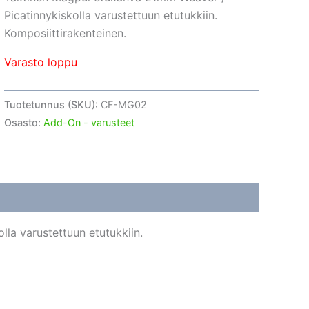
Picatinnykiskolla varustettuun etutukkiin.
Komposiittirakenteinen.
Varasto loppu
Tuotetunnus (SKU):
CF-MG02
Osasto:
Add-On - varusteet
la varustettuun etutukkiin.