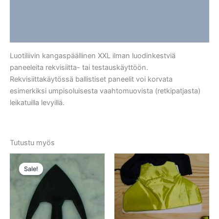
Lisätiedot
Arviot (0)
Luotiliivin kangaspäällinen XXL ilman luodinkestviä
paneeleita rekvisiitta- tai testauskäyttöön.
Rekvisiittakäytössä ballistiset paneelit voi korvata
esimerkiksi umpisoluisesta vaahtomuovista (retkipatjasta)
leikatuilla levyillä.
Tutustu myös
Sale!
Sale!