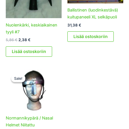
Ballistinen (luodinkestävä)
kuitupaneeli XL selkäpuoli
Nuolenkärki, keskiaikainen
31,38
€
tyyli #7
Lisää ostoskoriin
Alkuperäinen
Nykyinen
5,86
€
2,38
€
hinta
hinta
oli:
on:
Lisää ostoskoriin
5,86 €.
2,38 €.
Sale!
Sale!
Normannikypärä / Nasal
Helmet Niitattu