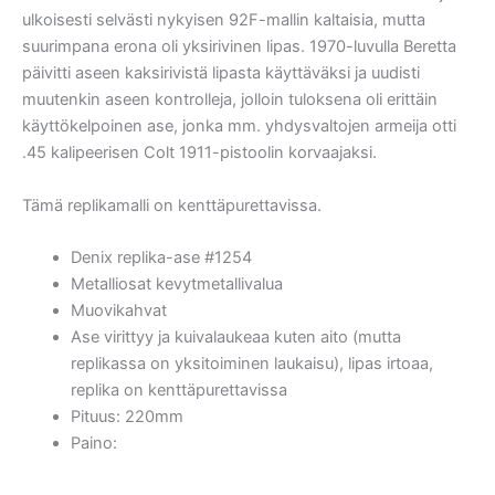
ulkoisesti selvästi nykyisen 92F-mallin kaltaisia, mutta
suurimpana erona oli yksirivinen lipas. 1970-luvulla Beretta
päivitti aseen kaksirivistä lipasta käyttäväksi ja uudisti
muutenkin aseen kontrolleja, jolloin tuloksena oli erittäin
käyttökelpoinen ase, jonka mm. yhdysvaltojen armeija otti
.45 kalipeerisen Colt 1911-pistoolin korvaajaksi.
Tämä replikamalli on kenttäpurettavissa.
Denix replika-ase #1254
Metalliosat kevytmetallivalua
Muovikahvat
Ase virittyy ja kuivalaukeaa kuten aito (mutta
replikassa on yksitoiminen laukaisu), lipas irtoaa,
replika on kenttäpurettavissa
Pituus: 220mm
Paino: