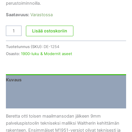
perustoiminnoilla.
Saatavuus:
Varastossa
Beretta
Lisää ostoskoriin
92F
/
Tuotetunnus (SKU):
DE-1254
M9
Osasto:
1900-luku & Modernit aseet
9mm
määrä
Kuvaus
Lisätiedot
Arviot (0)
Beretta otti toisen maailmansodan jälkeen 9mm
palveluspistoolin tekniseksi malliksi Waltherin kehittämän
rakenteen. Ensimmäiset M1951-versiot olivat teknisesti ja