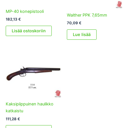
MP-40 konepistooli
Walther PPK 7,65mm
182,13
€
70,09
€
Lisää ostoskoriin
Lue lisää
Kaksipiippuinen haulikko
katkaistu
111,28
€